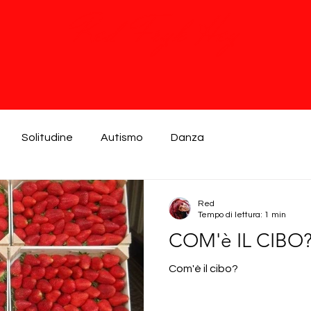
Red Fryk Hey
Solitudine
Autismo
Danza
Red
Tempo di lettura: 1 min
COM'è IL CIBO
Com'è il cibo?