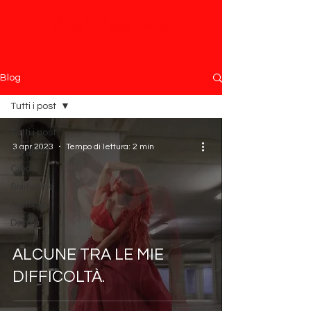
Red Fryk Hey
Blog
Tutti i post
Tutti i post
3 apr 2023
Tempo di lettura: 2 min
Diagnosi
Cibo
Solitudine
Autismo
Danza
ALCUNE TRA LE MIE
DIFFICOLTÀ.