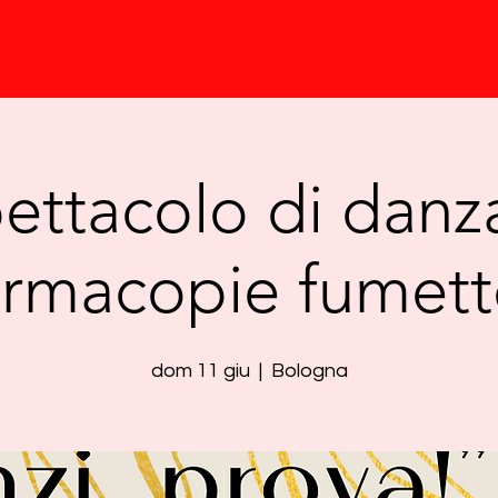
Red Fryk Hey
ettacolo di danz
irmacopie fumet
dom 11 giu
  |  
Bologna